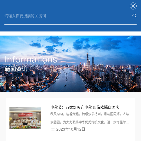
华体会电子竞技
中秋节：万家灯火迎中秋 四海欢腾庆国庆
秋风习习，桂香渐起。转眼双节将到，月与国同辉，人与
家团圆。为大力弘扬中华优秀传统文化，进一步增强单位
2023年10月12日
职工的凝聚力，9月28日，华体会电子竞技_华体会(中国)
组织职工开展“万家团圆迎中秋，四海欢腾庆国庆”主题趣味