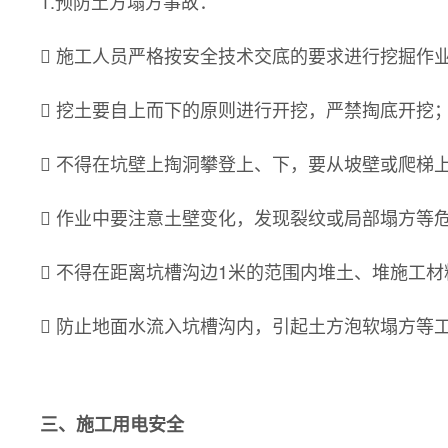
1.预防土方塌方事故：
 施工人员严格按安全技术交底的要求进行挖掘作
 挖土要自上而下的原则进行开挖，严禁掏底开挖
 不得在坑壁上掏洞攀登上、下，要从坡壁或爬梯
 作业中要注意土壁变化，发现裂纹或局部塌方等
 不得在距离坑槽沟边1米的范围内堆土、堆施工
 防止地面水流入坑槽沟内，引起土方泡软塌方等
三、施工用电安全