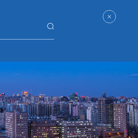
企业
子
人力
华体会电子竞技_华体
管理
资源
会(中国)