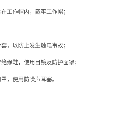
盘在工作帽内，戴牢工作帽；
手套，以防止发生触电事故；
穿绝缘鞋，使用目镜及防护面罩；
口罩，使用防噪声耳塞。