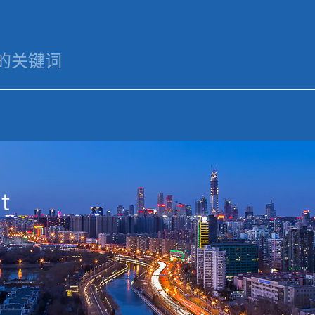
于
业务
华体会电子竞技_华体
新闻
华体会电
们
领域
会(中国)
资讯
竞技