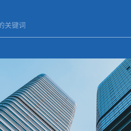
于
业务
华体会电子竞技_华体
新闻
华体会电
们
领域
会(中国)
资讯
竞技