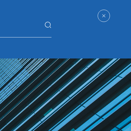
子
人力
企业
华体会电子竞技_华体
资源
管理
会(中国)